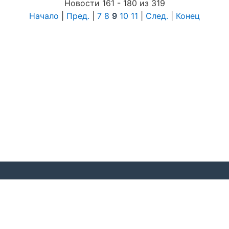
Новости 161 - 180 из 319
Начало
|
Пред.
|
7
8
9
10
11
|
След.
|
Конец
© 2020 Московская региональная общественная
организация «Федерация спорта лиц с поражением
ОДА»
г. Москва, Тургеневская площадь,2