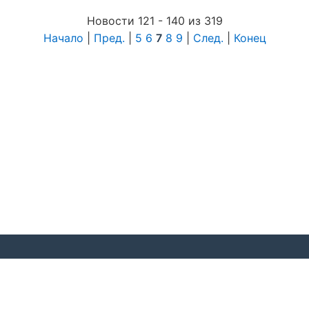
Новости 121 - 140 из 319
Начало
|
Пред.
|
5
6
7
8
9
|
След.
|
Конец
© 2020 Московская региональная общественная
организация «Федерация спорта лиц с поражением
ОДА»