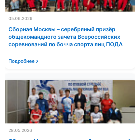
05.06.2026
Сборная Москвы – серебряный призёр
общекомандного зачета Всероссийских
соревнований по бочча спорта лиц ПОДА
Подробнее
28.05.2026