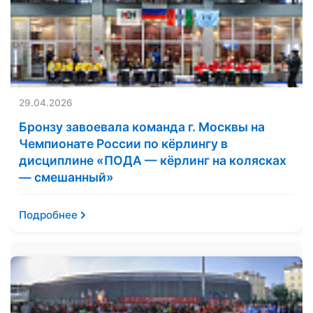
29.04.2026
Бронзу завоевала команда г. Москвы на
Чемпионате России по кёрлингу в
дисциплине «ПОДА — кёрлинг на колясках
— смешанный»
Подробнее