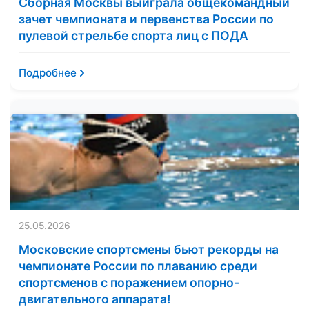
Сборная Москвы выиграла общекомандный
зачет чемпионата и первенства России по
пулевой стрельбе спорта лиц с ПОДА
Подробнее
25.05.2026
Московские спортсмены бьют рекорды на
чемпионате России по плаванию среди
спортсменов с поражением опорно-
двигательного аппарата!