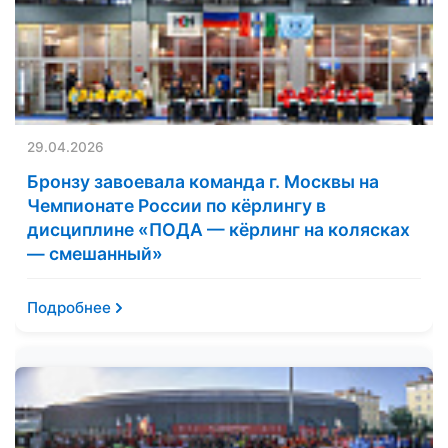
29.04.2026
Бронзу завоевала команда г. Москвы на
Чемпионате России по кёрлингу в
дисциплине «ПОДА — кёрлинг на колясках
— смешанный»
Подробнее