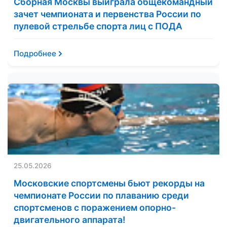
Сборная Москвы выиграла общекомандный
зачет чемпионата и первенства России по
пулевой стрельбе спорта лиц с ПОДА
Подробнее
25.05.2026
Московские спортсмены бьют рекорды на
чемпионате России по плаванию среди
спортсменов с поражением опорно-
двигательного аппарата!