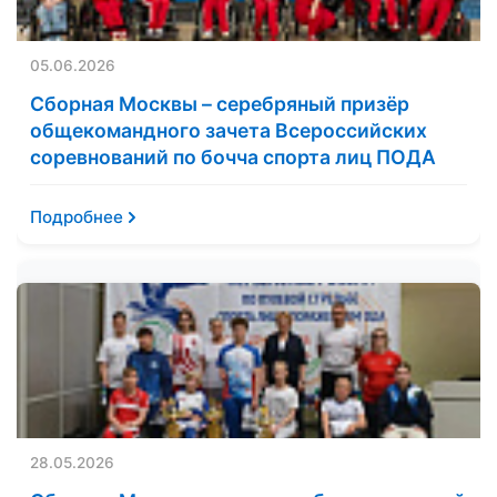
05.06.2026
Сборная Москвы – серебряный призёр
общекомандного зачета Всероссийских
соревнований по бочча спорта лиц ПОДА
Подробнее
28.05.2026