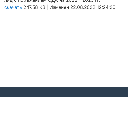
скачать
247.58 KB | Изменен 22.08.2022 12:24:20
© 2020 Московская региональная общественная
организация «Федерация спорта лиц с поражением
ОДА»
г. Москва, Тургеневская площадь,2