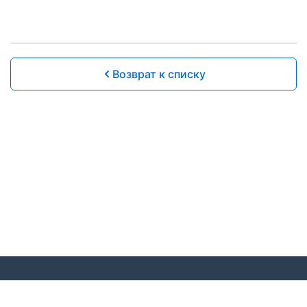
Возврат к списку
© 2020 Московская региональная общественная
организация «Федерация спорта лиц с поражением