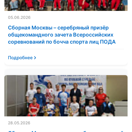
05.06.2026
Сборная Москвы – серебряный призёр
общекомандного зачета Всероссийских
соревнований по бочча спорта лиц ПОДА
Подробнее
28.05.2026