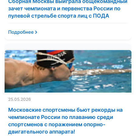
Сборная Москвы выиграла общекомандный
зачет чемпионата и первенства России по
пулевой стрельбе спорта лиц с ПОДА
Подробнее
25.05.2026
Московские спортсмены бьют рекорды на
чемпионате России по плаванию среди
спортсменов с поражением опорно-
двигательного аппарата!