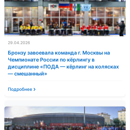
29.04.2026
Бронзу завоевала команда г. Москвы на
Чемпионате России по кёрлингу в
дисциплине «ПОДА — кёрлинг на колясках
— смешанный»
Подробнее