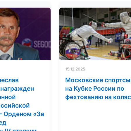
15.12.2025
чеслав
Московские спортс
 награжден
на Кубке России по
енной
фехтованию на коля
оссийской
– Орденом «За
ед
 IV степени