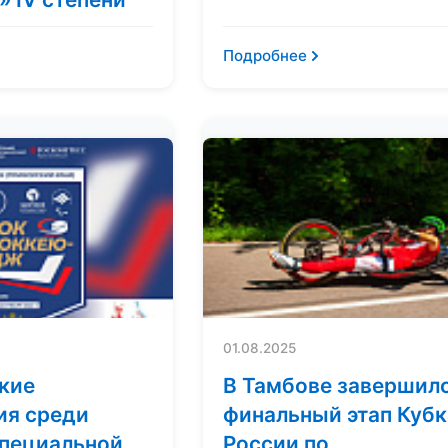
Подробнее
01.08.2025
кие
В Тамбове завершил
ия среди
финальный этап Кубк
специальной
России по