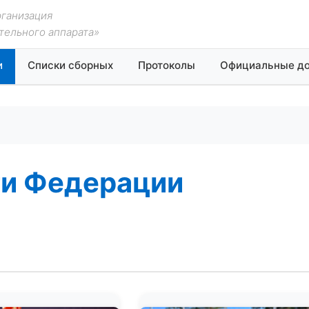
рганизация
тельного аппарата»
и
Списки сборных
Протоколы
Официальные д
и Федерации