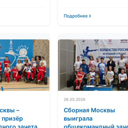
Подробнее
28.05.2026
сквы –
Сборная Москвы
 призёр
выиграла
ного зачета
общекомандный зач