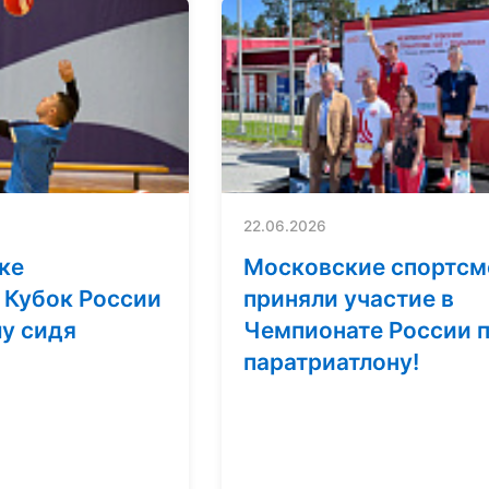
22.06.2026
ке
Московские спортс
 Кубок России
приняли участие в
лу сидя
Чемпионате России 
паратриатлону!