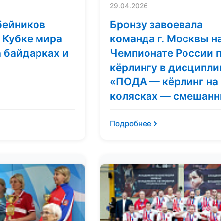
29.04.2026
бейников
Бронзу завоевала
 Кубке мира
команда г. Москвы н
а байдарках и
Чемпионате России 
кёрлингу в дисципли
«ПОДА — кёрлинг на
колясках — смешан
Подробнее