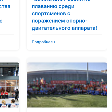
ства
плаванию среди
спортсменов с
с
поражением опорно-
двигательного аппарата!
Подробнее