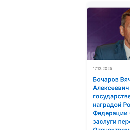
17.12.2025
Бочаров Вя
Алексеевич
государств
наградой Р
Федерации 
заслуги пер
Отечеством»