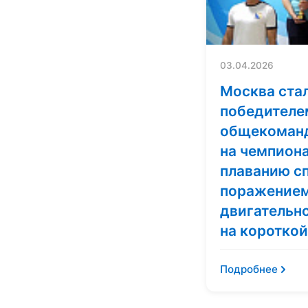
03.04.2026
Москва ста
победителе
общекоманд
на чемпиона
плаванию сп
поражением
двигательно
на короткой
Подробнее