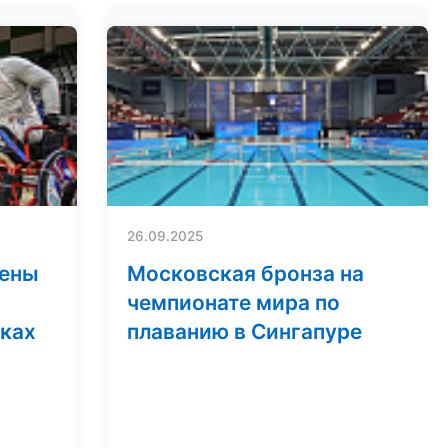
26.09.2025
мены
Московская бронза на
чемпионате мира по
сках
плаванию в Сингапуре