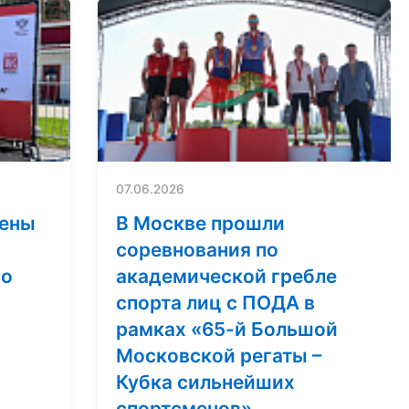
07.06.2026
мены
В Москве прошли
соревнования по
по
академической гребле
спорта лиц с ПОДА в
рамках «65-й Большой
Московской регаты –
Кубка сильнейших
спортсменов»