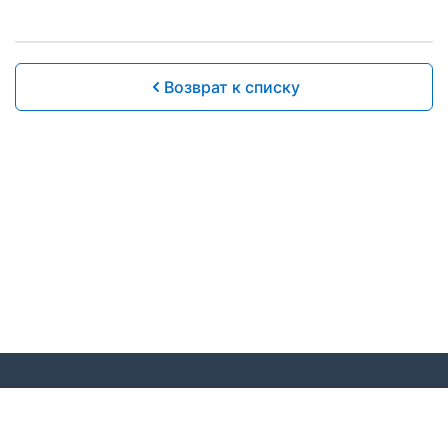
Возврат к списку
© 2020 Московская региональная общественная
организация «Федерация спорта лиц с поражением
ОДА»