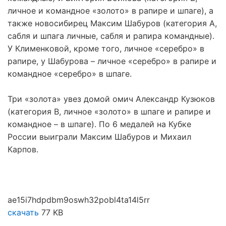
личное и командное «золото» в рапире и шпаге), а
также новосибирец Максим Шабуров (категория А,
сабля и шпага личные, сабля и рапира командные).
У Клименковой, кроме того, личное «серебро» в
рапире, у Шабурова – личное «серебро» в рапире и
командное «серебро» в шпаге.
Три «золота» увез домой омич Александр Кузюков
(категория В, личное «золото» в шпаге и рапире и
командное – в шпаге). По 6 медалей на Кубке
России выиграли Максим Шабуров и Михаил
Карпов.
ae15i7hdpdbm9oswh32pobl4ta14l5rr
скачать
77 KB