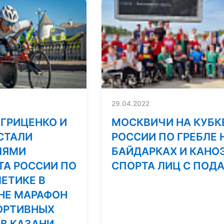
29.04.2022
ГРИЦЕНКО И
МОСКВИЧИ НА КУБК
СТАЛИ
РОССИИ ПО ГРЕБЛЕ 
ЛЯМИ
БАЙДАРКАХ И КАНО
А РОССИИ ПО
СПОРТА ЛИЦ С ПОД
ЛЕТИКЕ В
НЕ МАРАФОН
ПОРТИВНЫХ
 В КАЗАНИ