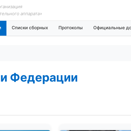
рганизация
тельного аппарата»
и
Списки сборных
Протоколы
Официальные д
и Федерации